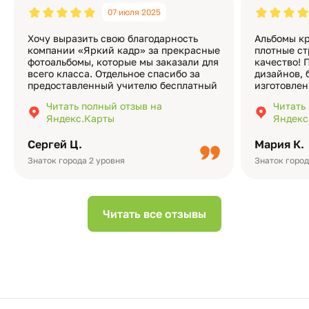
07 июля 2025
Хочу выразить свою благодарность
Альбомы кр
компании «Яркий кадр» за прекрасные
плотные ст
фотоальбомы, которые мы заказали для
качество! 
всего класса. Отдельное спасибо за
дизайнов, 
предоставленный учителю бесплатный
изготовлен
экземпляр — это очень приятно и
различные
Читать полный отзыв на
Читать
подчёркивает значимость события.
оформлени
Яндекс.Карты
Яндекс
Качество альбомов на высшем уровне:
добавить 
плотная бумага, красивый дизайн….
смотреть ч
Сергей Ц.
Мария К.
видео с де
Небольшо
Знаток города 2 уровня
Знаток город
Читать все отзывы