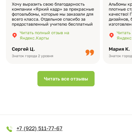
Хочу выразить свою благодарность
Альбомы кр
компании «Яркий кадр» за прекрасные
плотные ст
фотоальбомы, которые мы заказали для
качество! 
всего класса. Отдельное спасибо за
дизайнов, 
предоставленный учителю бесплатный
изготовлен
экземпляр — это очень приятно и
различные
Читать полный отзыв на
Читать
подчёркивает значимость события.
оформлени
Яндекс.Карты
Яндекс
Качество альбомов на высшем уровне:
добавить 
плотная бумага, красивый дизайн….
смотреть ч
Сергей Ц.
Мария К.
видео с де
Небольшо
Знаток города 2 уровня
Знаток город
Читать все отзывы
+7 (922) 511-77-67