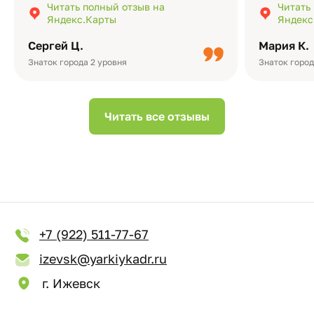
Читать полный отзыв на
Читать
подчёркивает значимость события.
оформлени
Яндекс.Карты
Яндекс
Качество альбомов на высшем уровне:
добавить 
плотная бумага, красивый дизайн….
смотреть ч
Сергей Ц.
Мария К.
видео с де
Небольшо
Знаток города 2 уровня
Знаток город
Читать все отзывы
+7 (922) 511-77-67
izevsk@yarkiykadr.ru
г. Ижевск