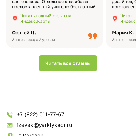
всего класса. Отдельное спасибо за
дизайнов, 
предоставленный учителю бесплатный
изготовлен
экземпляр — это очень приятно и
различные
Читать полный отзыв на
Читать
подчёркивает значимость события.
оформлени
Яндекс.Карты
Яндекс
Качество альбомов на высшем уровне:
добавить 
плотная бумага, красивый дизайн….
смотреть ч
Сергей Ц.
Мария К.
видео с де
Небольшо
Знаток города 2 уровня
Знаток город
Читать все отзывы
+7 (922) 511-77-67
izevsk@yarkiykadr.ru
г. Ижевск