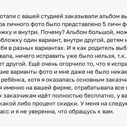
отали с вашей студией заказывали альбом в
ра личного фото было представлено 5 личн фо
ожку и внутри. Почему? Альбом большой, мо
обложку один вариант, внутри другой, детям
бя в разных вариантах. И я как родитель выб
ала, ничего исправить уже было нельзя, т.к.
т другой. Ещё очень огорчило то, что я испр
ие варианты фото и мне даже не было никак
 ребёнка, хотя я оказалась основным заказч
я именно на вашей фирме, отрабатывала все 
х заказчикам идёт полностью бесплатно, у в
какой либо процент скидки. У меня на след
асс и я не уверенна, что обращусь к вам.