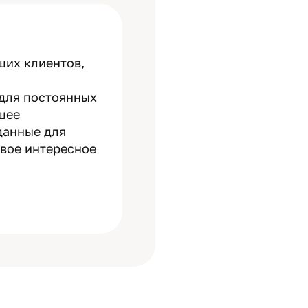
ших клиентов,
 для постоянных
шее
данные для
овое интересное