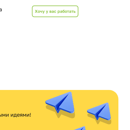
а
Хочу у вас работать
ными идеями!