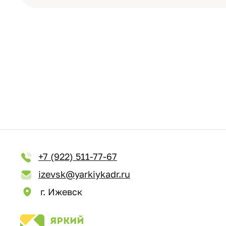
+7 (922) 511-77-67
izevsk@yarkiykadr.ru
г. Ижевск