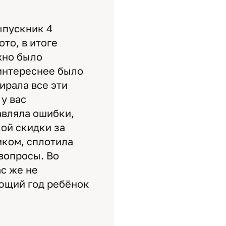
ыпускник 4
то, в итоге
жно было
 интереснее было
ирала все эти
 у вас
авляла ошибки,
ой скидки за
иком, сплотила
вопросы. Во
ас же не
ующий год ребёнок