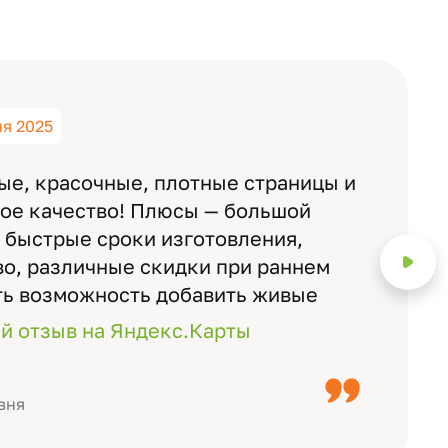
ня 2025
ые, красочные, плотные страницы и
ное качество! Плюсы — большой
 быстрые сроки изготовления,
о, различные скидки при раннем
ть возможность добавить живые
ожно смотреть через телефон
й отзыв на Яндекс.Карты
с детьми, воспитателями).
вня