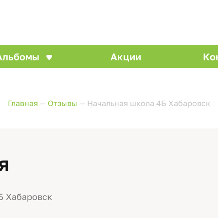
Альбомы
Акции
Ко
Главная
—
Отзывы
—
Начальная школа 4Б Хабаровск
я
Б Хабаровск