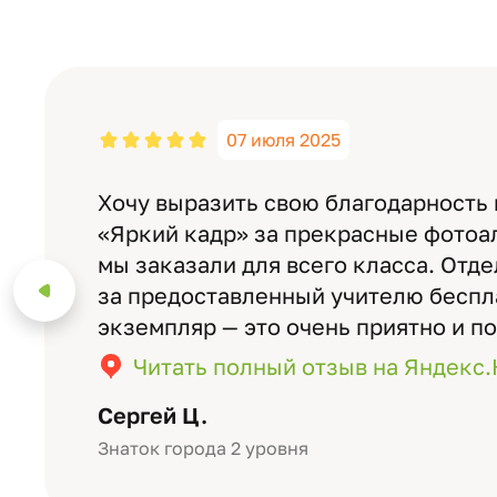
07 июля 2025
Хочу выразить свою благодарность
«Яркий кадр» за прекрасные фотоа
мы заказали для всего класса. Отд
за предоставленный учителю бесп
экземпляр — это очень приятно и п
значимость события. Качество аль
Читать полный отзыв на Яндекс
уровне: плотная бумага, красивый 
Сергей Ц.
Знаток города 2 уровня