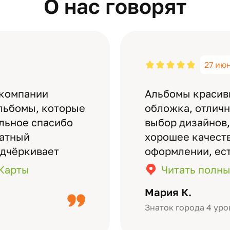
О нас говорят
27 ию
 компании
Альбомы красив
льбомы, которые
обложка, отлич
ельное спасибо
выбор дизайнов,
латный
хорошее качеств
одчёркивает
оформлении, ес
бомов на высшем
кадры (потом м
.Карты
Читать полны
дизайн….
короткое видео 
Мария К.
Небольшой…
Знаток города 4 уро