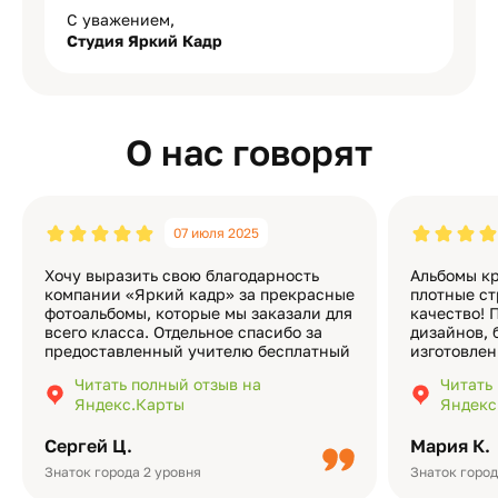
С уважением,
Студия Яркий Кадр
О нас говорят
07 июля 2025
Хочу выразить свою благодарность
Альбомы кр
компании «Яркий кадр» за прекрасные
плотные ст
фотоальбомы, которые мы заказали для
качество! 
всего класса. Отдельное спасибо за
дизайнов, 
предоставленный учителю бесплатный
изготовлен
экземпляр — это очень приятно и
различные
Читать полный отзыв на
Читать
подчёркивает значимость события.
оформлени
Яндекс.Карты
Яндекс
Качество альбомов на высшем уровне:
добавить 
плотная бумага, красивый дизайн….
смотреть ч
Сергей Ц.
Мария К.
видео с де
Небольшо
Знаток города 2 уровня
Знаток город