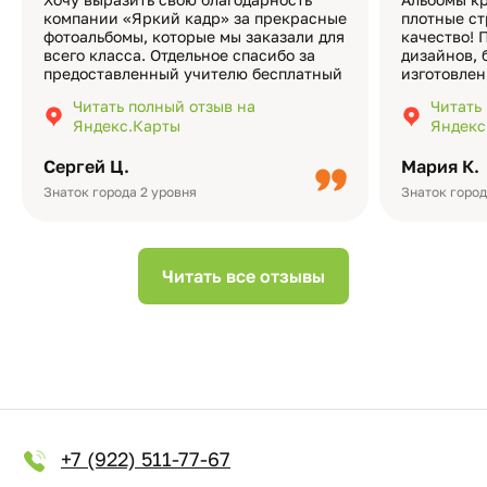
компании «Яркий кадр» за прекрасные
плотные ст
фотоальбомы, которые мы заказали для
качество! 
всего класса. Отдельное спасибо за
дизайнов, 
предоставленный учителю бесплатный
изготовлен
экземпляр — это очень приятно и
различные
Читать полный отзыв на
Читать
подчёркивает значимость события.
оформлени
Яндекс.Карты
Яндекс
Качество альбомов на высшем уровне:
добавить 
плотная бумага, красивый дизайн….
смотреть ч
Сергей Ц.
Мария К.
видео с де
Небольшо
Знаток города 2 уровня
Знаток город
Читать все отзывы
+7 (922) 511-77-67